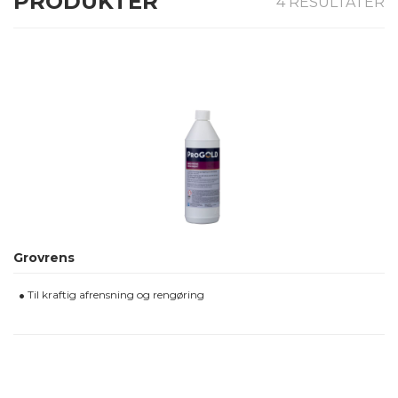
PRODUKTER
4
RESULTATER
E
ERSE
Grovrens
Til kraftig afrensning og rengøring