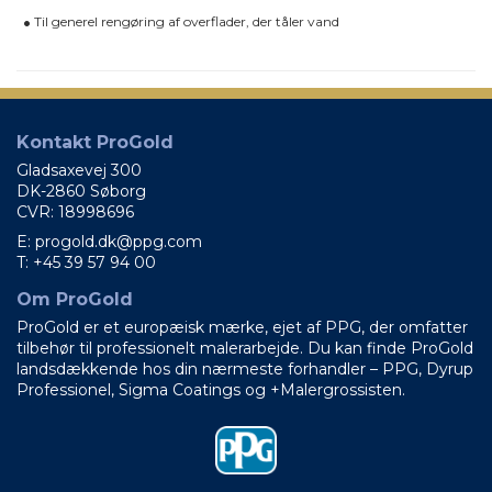
Til generel rengøring af overflader, der tåler vand
Kontakt ProGold
Gladsaxevej 300
DK-2860 Søborg
CVR: 18998696
E: progold.dk@ppg.com
T: +45 39 57 94 00
Om ProGold
ProGold er et europæisk mærke, ejet af PPG, der omfatter
tilbehør til professionelt malerarbejde. Du kan finde ProGold
landsdækkende hos din nærmeste forhandler – PPG, Dyrup
Professionel, Sigma Coatings og +Malergrossisten.