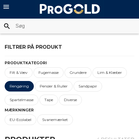
menu
UMENTATION
E PRODUKTER
search
T & VÆV
FILTRER PÅ PRODUKT
EMASSE
PRODUKTKATEGORI
NDERE
Filt & Væv
Fugemasse
Grundere
Lim & Klæber
 & KLÆBER
Rengøring
Pensler & Ruller
Sandpapir
SLER & RULLER
Spartelmasse
Tape
Diverse
GØRING
MÆRKNINGER
EU-Ecolabel
Svanemærket
DPAPIR
RTELMASSE