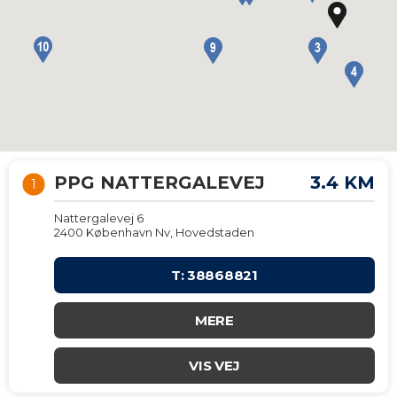
E
ERSE
PPG NATTERGALEVEJ
3.4 KM
1
Nattergalevej 6
2400 København Nv, Hovedstaden
T: 38868821
MERE
VIS VEJ