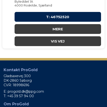
Byleddet 1A
4000 Roskilde, Sjælland
T: 46752520
MERE
VIS VEJ
Kontakt ProGold
Gladsaxevej 300
DK-2860 Søborg
CVR: 18998696
E: progold.dk@ppg.com
T: +45 39 57 94 00
Om ProGold