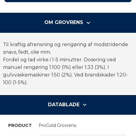
keyboard_arrow_down
OM GROVRENS
Til kraftig afrensning og rengøring af modstridende
snavs, fedt, olie mm.
Fordel og lad virke i 1-5 minutter. Dosering ved
manuel rengøring 1:100 (1%) eller 1:33 (3%). I
gulvvaskemaskiner 1:50 (2%). Ved brandskader 1:20-
100 (1-5%).
keyboard_arrow_down
DATABLADE
ProGold Grovrens