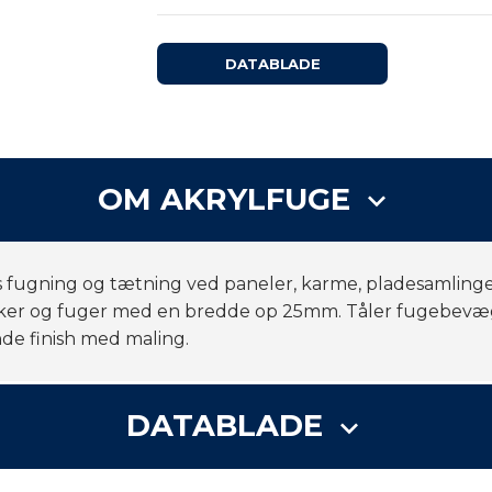
DATABLADE
OM AKRYLFUGE
keyboard_arrow_down
s fugning og tætning ved paneler, karme, pladesamlinger
ker og fuger med en bredde op 25mm. Tåler fugebevægels
nde finish med maling.
DATABLADE
keyboard_arrow_down