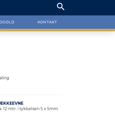
search
OGOLD
KONTAKT
aling
ÆKKEEVNE
a. 12 mtr. i tykkelsen 5 x 5mm.