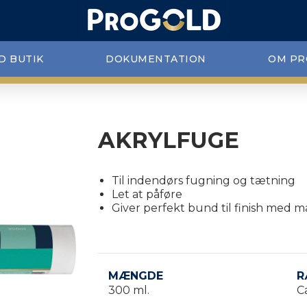
D BUTIK
DOKUMENTATION
OM PR
AKRYLFUGE
Til indendørs fugning og tætning
Let at påføre
Giver perfekt bund til finish med m
MÆNGDE
R
300 ml.
C