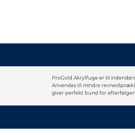
ProGold Akrylfuge er til indendør
Anvendes til mindre revner/spræk
giver perfekt bund for efterfølge