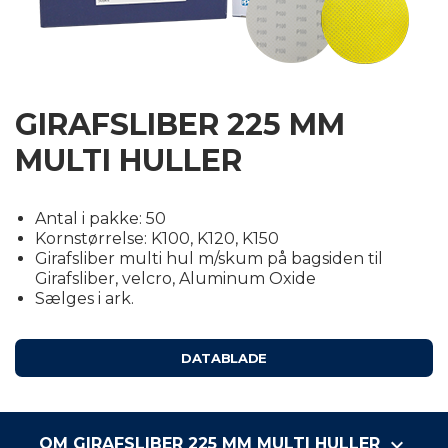
E
ERSE
GIRAFSLIBER 225 MM
MULTI HULLER
Antal i pakke: 50
Kornstørrelse: K100, K120, K150
Girafsliber multi hul m/skum på bagsiden til
Girafsliber, velcro, Aluminum Oxide
Sælges i ark.
DATABLADE
keyboard_arrow_down
OM GIRAFSLIBER 225 MM MULTI HULLER