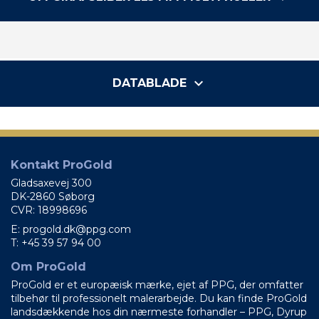
keyboard_arrow_down
DATABLADE
Kontakt ProGold
Gladsaxevej 300
DK-2860 Søborg
CVR: 18998696
E: progold.dk@ppg.com
T: +45 39 57 94 00
Om ProGold
ProGold er et europæisk mærke, ejet af PPG, der omfatter
tilbehør til professionelt malerarbejde. Du kan finde ProGold
landsdækkende hos din nærmeste forhandler – PPG, Dyrup