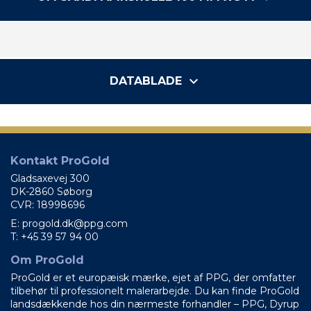
keyboard_arrow_down
DATABLADE
Kontakt ProGold
Gladsaxevej 300
DK-2860 Søborg
CVR: 18998696
E: progold.dk@ppg.com
T: +45 39 57 94 00
Om ProGold
ProGold er et europæisk mærke, ejet af PPG, der omfatter
tilbehør til professionelt malerarbejde. Du kan finde ProGold
landsdækkende hos din nærmeste forhandler – PPG, Dyrup