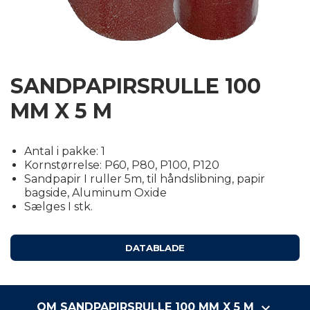
E
ERSE
SANDPAPIRSRULLE 100
MM X 5 M
Antal i pakke: 1
Kornstørrelse: P60, P80, P100, P120
Sandpapir I ruller 5m, til håndslibning, papir
bagside, Aluminum Oxide
Sælges I stk.
DATABLADE
keyboard_arrow_down
OM SANDPAPIRSRULLE 100 MM X 5 M