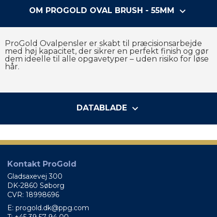
keyboard_arrow_down
OM PROGOLD OVAL BRUSH - 55MM
E
ERSE
ProGold Ovalpensler er skabt til præcisionsarbejde
med høj kapacitet, der sikrer en perfekt finish og gør
dem ideelle til alle opgavetyper – uden risiko for løse
hår.
keyboard_arrow_down
DATABLADE
Kontakt ProGold
Gladsaxevej 300
DK-2860 Søborg
CVR: 18998696
E: progold.dk@ppg.com
T: +45 39 57 94 00