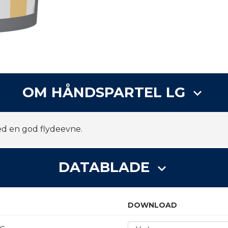
OM HÅNDSPARTEL LG
keyboard_arrow_down
ed en god flydeevne.
DATABLADE
keyboard_arrow_down
DOWNLOAD